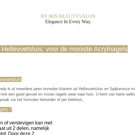
BY IRIS BEAUTYSALON
Elegance In Every Way.
 Hellevoetsluis: voor de mooiste Acrylnagels
evoetsluis
help ik al meerdere jaren tevreden klanten uit Hellevoetsluis en Spijkenisse m
 met een goed gevoel en mooie nagels weer naar huis. U bent van harte welko
raak via het formulier hieronder of per telefoon,
gels ?
n of verstevigen kan met
aat uit 2 delen, namelijk
tof. Door deze 2