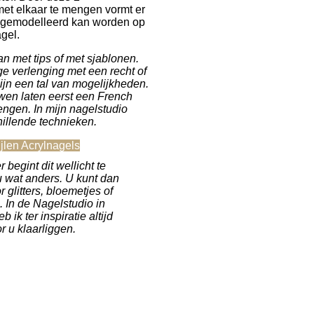
et elkaar te mengen vormt er
t gemodelleerd kan worden op
agel.
n met tips of met sjablonen.
ge verlenging met een recht of
ijn een tal van mogelijkheden.
en laten eerst een French
ngen. In mijn nagelstudio
hillende technieken.
ijlen Acrylnagels
 begint dit wellicht te
 u wat anders. U kunt dan
 glitters, bloemetjes of
. In de Nagelstudio in
 ik ter inspiratie altijd
r u klaarliggen.