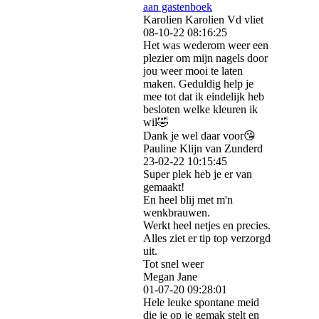
aan gastenboek
Karolien Karolien Vd vliet
08-10-22
08:16:25
Het was wederom weer een
plezier om mijn nagels door
jou weer mooi te laten
maken. Geduldig help je
mee tot dat ik eindelijk heb
besloten welke kleuren ik
wil🤣
Dank je wel daar voor😘
Pauline Klijn van Zunderd
23-02-22
10:15:45
Super plek heb je er van
gemaakt!
En heel blij met m'n
wenkbrauwen.
Werkt heel netjes en precies.
Alles ziet er tip top verzorgd
uit.
Tot snel weer
Megan Jane
01-07-20
09:28:01
Hele leuke spontane meid
die je op je gemak stelt en