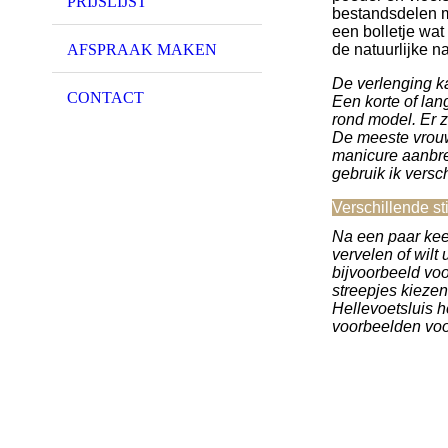
PRIJSLIJST
bestandsdelen m
een bolletje wa
de natuurlijke n
AFSPRAAK MAKEN
De verlenging ka
CONTACT
Een korte of lan
rond model. Er z
De meeste vrouw
manicure aanbre
gebruik ik versc
Verschillende st
Na een paar keer
vervelen of wilt
bijvoorbeeld voor
streepjes kiezen
Hellevoetsluis heb
voorbeelden voo