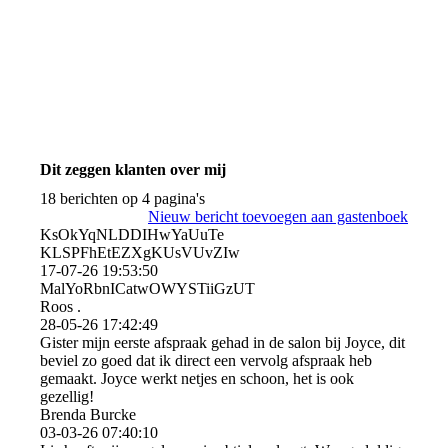
Dit zeggen klanten over mij
18 berichten op 4 pagina's
Nieuw bericht toevoegen aan gastenboek
KsOkYqNLDDIHwYaUuTe
KLSPFhEtEZXgKUsVUvZIw
17-07-26
19:53:50
MalYoRbnICatwOWYSTiiGzU­T
Roos .
28-05-26
17:42:49
Gister mijn eerste afspraak gehad in de salon bij Joyce, dit
beviel zo goed dat ik direct een vervolg afspraak heb
gemaakt. Joyce werkt netjes en schoon, het is ook
gezellig!
Brenda Burcke
03-03-26
07:40:10