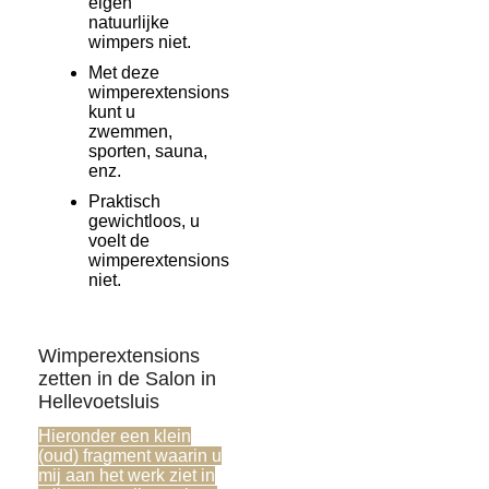
eigen
natuurlijke
wimpers niet.
Met deze
wimperextensions
kunt u
zwemmen,
sporten, sauna,
enz.
Praktisch
gewichtloos, u
voelt de
wimperextensions
niet.
Wimperextensions
zetten in de Salon in
Hellevoetsluis
Hieronder een klein
(oud) fragment waarin u
mij aan het werk ziet in