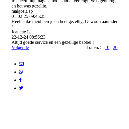
Iris heeft mijn nagels mooi subtiel verlengt. Was geduldig
en het was gezellig.
malgosia sp
01-02-25
09:45:25
Heel leuke meid ben je en heel gezellig, Gewoon aanrader
!
Jeanette L.
22-12-24
08:56:23
Altijd goede service en een gezellige babbel !
Volgende
Tonen: 5
10
20