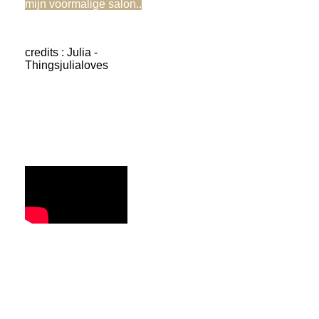
mijn voormalige salon..
credits : Julia -
Thingsjulialoves