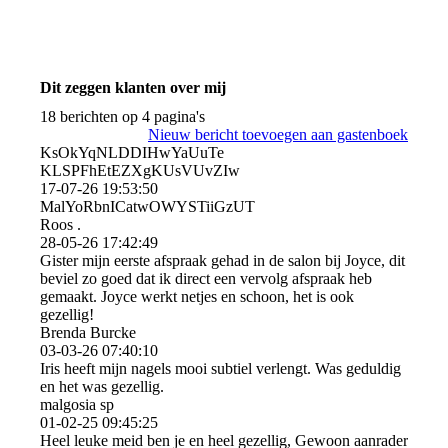
Dit zeggen klanten over mij
18 berichten op 4 pagina's
Nieuw bericht toevoegen aan gastenboek
KsOkYqNLDDIHwYaUuTe
KLSPFhEtEZXgKUsVUvZIw
17-07-26
19:53:50
MalYoRbnICatwOWYSTiiGzU­T
Roos .
28-05-26
17:42:49
Gister mijn eerste afspraak gehad in de salon bij Joyce, dit
beviel zo goed dat ik direct een vervolg afspraak heb
gemaakt. Joyce werkt netjes en schoon, het is ook
gezellig!
Brenda Burcke
03-03-26
07:40:10
Iris heeft mijn nagels mooi subtiel verlengt. Was geduldig
en het was gezellig.
malgosia sp
01-02-25
09:45:25
Heel leuke meid ben je en heel gezellig, Gewoon aanrader