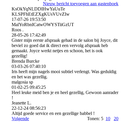
Nieuw bericht toevoegen aan gastenboek
KsOkYqNLDDIHwYaUuTe
KLSPFhEtEZXgKUsVUvZIw
17-07-26
19:53:50
MalYoRbnICatwOWYSTiiGzU­T
Roos .
28-05-26
17:42:49
Gister mijn eerste afspraak gehad in de salon bij Joyce, dit
beviel zo goed dat ik direct een vervolg afspraak heb
gemaakt. Joyce werkt netjes en schoon, het is ook
gezellig!
Brenda Burcke
03-03-26
07:40:10
Iris heeft mijn nagels mooi subtiel verlengt. Was geduldig
en het was gezellig.
malgosia sp
01-02-25
09:45:25
Heel leuke meid ben je en heel gezellig, Gewoon aanrader
!
Jeanette L.
22-12-24
08:56:23
Altijd goede service en een gezellige babbel !
Volgende
Tonen: 5
10
20