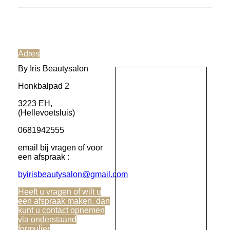
Adres
By Iris Beautysalon
Honkbalpad 2
3223 EH,
(Hellevoetsluis)
0681942555
email bij vragen of voor
een afspraak :
byirisbeautysalon@gmail.com
Heeft u vragen of wilt u
een afspraak maken. dan
kunt u contact opnemen
via onderstaand
formulier