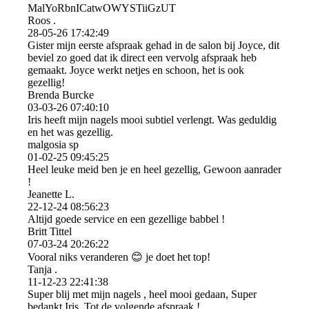
MalYoRbnICatwOWYSTiiGzU­T
Roos .
28-05-26
17:42:49
Gister mijn eerste afspraak gehad in de salon bij Joyce, dit
beviel zo goed dat ik direct een vervolg afspraak heb
gemaakt. Joyce werkt netjes en schoon, het is ook
gezellig!
Brenda Burcke
03-03-26
07:40:10
Iris heeft mijn nagels mooi subtiel verlengt. Was geduldig
en het was gezellig.
malgosia sp
01-02-25
09:45:25
Heel leuke meid ben je en heel gezellig, Gewoon aanrader
!
Jeanette L.
22-12-24
08:56:23
Altijd goede service en een gezellige babbel !
Britt Tittel
07-03-24
20:26:22
Vooral niks veranderen 😊 je doet het top!
Tanja .
11-12-23
22:41:38
Super blij met mijn nagels , heel mooi gedaan, Super
bedankt Iris. Tot de volgende afspraak !