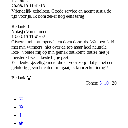
Liandra -
20-08-19
11:41:13
Vriendelijk geholpen, Goede service en neemt rustig de
tijd voor je. Ik kom zeker nog eens terug.
Bedankt !
Natasja Van emmen
13-03-19
11:41:02
Gisteren mijn wimpers laten doen door iris. Wat ben ik blij
met m'n wimpers, niet over de top maar heel neutrale
look. Voelde mij op m'n gemak dat komt, dat ze met je
meedenkt wat 't beste bij je past,
Een leuke gezellige meid die er voor zorgt dat je met een
gelukkig gevoel de deur uit gaat, ik kom zeker terug!!
Bedankt🤗
Tonen:
5
10
20