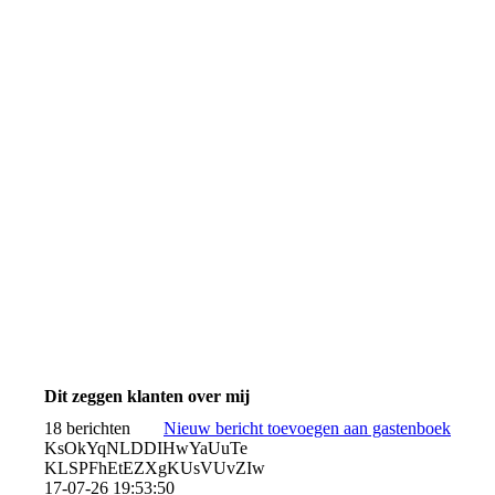
Dit zeggen klanten over mij
18 berichten
Nieuw bericht toevoegen aan gastenboek
KsOkYqNLDDIHwYaUuTe
KLSPFhEtEZXgKUsVUvZIw
17-07-26
19:53:50