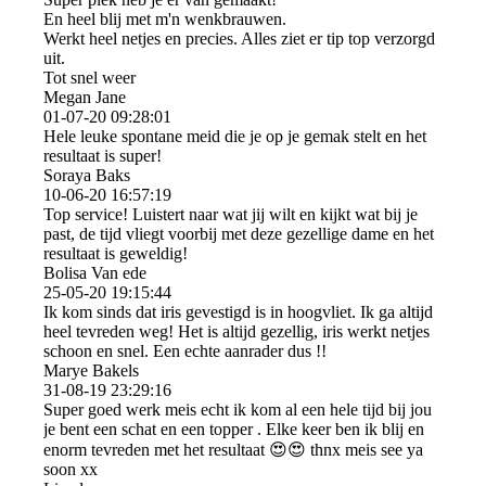
En heel blij met m'n wenkbrauwen.
Werkt heel netjes en precies. Alles ziet er tip top verzorgd
uit.
Tot snel weer
Megan Jane
01-07-20
09:28:01
Hele leuke spontane meid die je op je gemak stelt en het
resultaat is super!
Soraya Baks
10-06-20
16:57:19
Top service! Luistert naar wat jij wilt en kijkt wat bij je
past, de tijd vliegt voorbij met deze gezellige dame en het
resultaat is geweldig!
Bolisa Van ede
25-05-20
19:15:44
Ik kom sinds dat iris gevestigd is in hoogvliet. Ik ga altijd
heel tevreden weg! Het is altijd gezellig, iris werkt netjes
schoon en snel. Een echte aanrader dus !!
Marye Bakels
31-08-19
23:29:16
Super goed werk meis echt ik kom al een hele tijd bij jou
je bent een schat en een topper . Elke keer ben ik blij en
enorm tevreden met het resultaat 😍😍 thnx meis see ya
soon xx