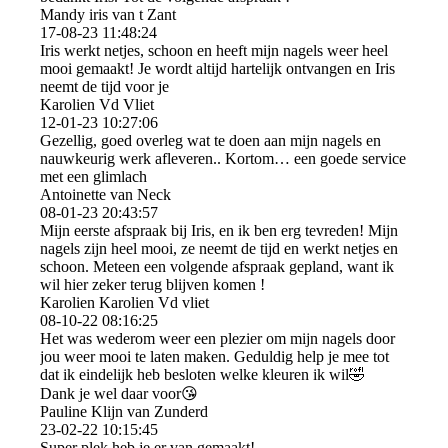
Mandy iris van t Zant
17-08-23
11:48:24
Iris werkt netjes, schoon en heeft mijn nagels weer heel
mooi gemaakt! Je wordt altijd hartelijk ontvangen en Iris
neemt de tijd voor je
Karolien Vd Vliet
12-01-23
10:27:06
Gezellig, goed overleg wat te doen aan mijn nagels en
nauwkeurig werk afleveren.. Kortom… een goede service
met een glimlach
Antoinette van Neck
08-01-23
20:43:57
Mijn eerste afspraak bij Iris, en ik ben erg tevreden! Mijn
nagels zijn heel mooi, ze neemt de tijd en werkt netjes en
schoon. Meteen een volgende afspraak gepland, want ik
wil hier zeker terug blijven komen !
Karolien Karolien Vd vliet
08-10-22
08:16:25
Het was wederom weer een plezier om mijn nagels door
jou weer mooi te laten maken. Geduldig help je mee tot
dat ik eindelijk heb besloten welke kleuren ik wil🤣
Dank je wel daar voor😘
Pauline Klijn van Zunderd
23-02-22
10:15:45
Super plek heb je er van gemaakt!